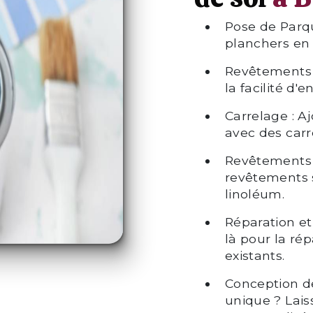
Pose de Parq
planchers en 
Revêtements e
la facilité d'
Carrelage : A
avec des car
Revêtements S
revêtements 
linoléum.
Réparation e
là pour la rép
existants.
Conception d
unique ? Lais