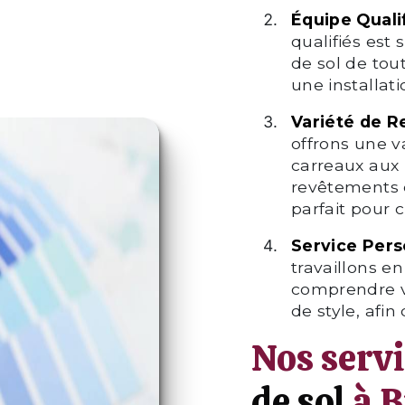
Équipe Quali
qualifiés est
de sol de tout
une installati
Variété de 
offrons une 
carreaux aux 
revêtements 
parfait pour 
Service Pers
travaillons e
comprendre v
de style, afin
Nos serv
de sol
à B