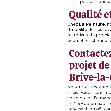
personnalisé.
Qualité e
Chez
LB Peinture
, n
durabilité de nos re
matériaux de premièr
beau et fonctionnel
Contacte
projet d
Brive-la-
Ne sous-estimez jama
choisi. Faites confian
votre projet. Demand
17 21 99 ou en nous 
lafaysse.thierry@ora