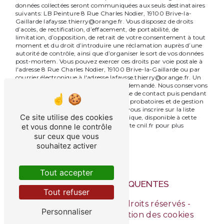
données collectées seront communiquées aux seuls destinataires
suivants: LB Peinture 8 Rue Charles Nodier, 19100 Brive-la-
Gaillarde lafaysse.thierry@orange.fr. Vous disposez de droits
d’accès, de rectification, d’effacement, de portabilité, de
limitation, d’opposition, de retrait de votre consentement à tout
moment et du droit d’introduire une réclamation auprès d’une
autorité de contrôle, ainsi que d’organiser le sort de vos données
post-mortem. Vous pouvez exercer ces droits par voie postale à
l'adresse 8 Rue Charles Nodier, 19100 Brive-la-Gaillarde ou par
courrier électronique à l'adresse lafaysse.thierry@orange.fr. Un
justificatif d'identité pourra vous être demandé. Nous conservons
vos données pendant la période de prise de contact puis pendant
la durée de prescription légale aux fins probatoires et de gestion
des contentieux. Vous avez le droit de vous inscrire sur la liste
Ce site utilise des cookies
d'opposition au démarchage téléphonique, disponible à cette
adresse:
Bloctel.gouv.fr
. Consultez le site cnil.fr pour plus
et vous donne le contrôle
d’informations sur vos droits.
sur ceux que vous
souhaitez activer
Tout accepter
RECHERCHES FRÉQUENTES
Tout refuser
©
Vistalid
- 2026 - Tous droits réservés -
Personnaliser
Mentions légales
-
Gestion des cookies